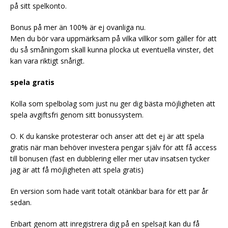
på sitt spelkonto.
Bonus på mer än 100% är ej ovanliga nu.
Men du bör vara uppmärksam på vilka villkor som gäller för att
du så småningom skall kunna plocka ut eventuella vinster, det
kan vara riktigt snårigt.
spela gratis
Kolla som spelbolag som just nu ger dig bästa möjligheten att
spela avgiftsfri genom sitt bonussystem.
O. K du kanske protesterar och anser att det ej är att spela
gratis när man behöver investera pengar själv för att få access
till bonusen (fast en dubblering eller mer utav insatsen tycker
jag är att få möjligheten att spela gratis)
En version som hade varit totalt otänkbar bara för ett par år
sedan.
Enbart genom att inregistrera dig på en spelsajt kan du få