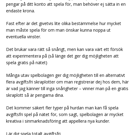
pengar på ditt konto att spela för, man behöver ej sätta in en
endaste krona.
Fast efter är det givetvis lite olika bestämmelse hur mycket
man måste spela för om man önskar kunna noppa ut
eventuella vinster.
Det brukar vara rätt så snårigt, men kan vara värt ett försök
att experimentera på (så länge det ger dig möjligheten att
spela gratis på nätet)
Många utav spelbolagen ger dig möjligheten till en alternativt
flera avgiftsfri skraplotter om man registrerar dej hos dem, här
är vad jag känner till inga snårigheter – vinner man på en gratis
skraplott så är pengarna dina.
Det kommer säkert fler typer på hurdan man kan få spela
avgiftsfri spel på nätet för, som sagt, spelbolagen är mycket
kreativa i sinmarknadsföring att appellera nya kunder.
Lär dig spela totalt avgiftsfri