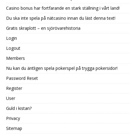
Casino bonus har fortfarande en stark ställning i vårt land!
Du ska inte spela på nätcasino innan du läst denna text!
Gratis skraplott – en sjörövarehistoria
Login
Logout
Members
Nu kan du äntligen spela pokerspel på trygga pokersidor!
Password Reset
Register
User
Guld i kistan?
Privacy
Sitemap