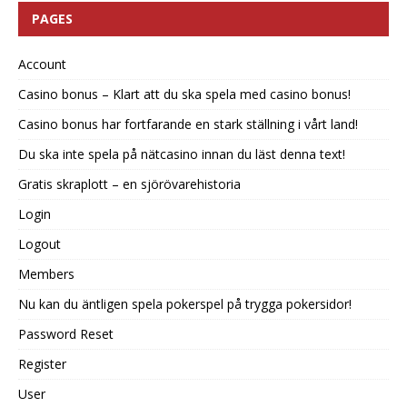
PAGES
Account
Casino bonus – Klart att du ska spela med casino bonus!
Casino bonus har fortfarande en stark ställning i vårt land!
Du ska inte spela på nätcasino innan du läst denna text!
Gratis skraplott – en sjörövarehistoria
Login
Logout
Members
Nu kan du äntligen spela pokerspel på trygga pokersidor!
Password Reset
Register
User