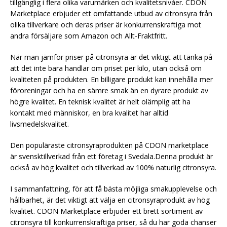
tillgänglig i flera olika varumärken och kvalitetsnivåer. CDON
Marketplace erbjuder ett omfattande utbud av citronsyra från
olika tillverkare och deras priser är konkurrenskraftiga mot
andra försäljare som Amazon och Allt-Fraktfritt.
När man jämför priser på citronsyra är det viktigt att tänka på
att det inte bara handlar om priset per kilo, utan också om
kvaliteten på produkten. En billigare produkt kan innehålla mer
föroreningar och ha en sämre smak än en dyrare produkt av
högre kvalitet. En teknisk kvalitet är helt olämplig att ha
kontakt med människor, en bra kvalitet har alltid
livsmedelskvalitet.
Den populäraste citronsyraprodukten på CDON marketplace
är svensktillverkad från ett företag i Svedala.Denna produkt är
också av hög kvalitet och tillverkad av 100% naturlig citronsyra.
I sammanfattning, för att få bästa möjliga smakupplevelse och
hållbarhet, är det viktigt att välja en citronsyraprodukt av hög
kvalitet. CDON Marketplace erbjuder ett brett sortiment av
citronsyra till konkurrenskraftiga priser, så du har goda chanser