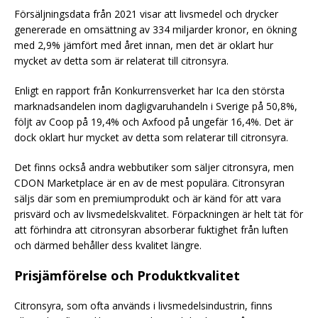
Försäljningsdata från 2021 visar att livsmedel och drycker
genererade en omsättning av 334 miljarder kronor, en ökning
med 2,9% jämfört med året innan, men det är oklart hur
mycket av detta som är relaterat till citronsyra.
Enligt en rapport från Konkurrensverket har Ica den största
marknadsandelen inom dagligvaruhandeln i Sverige på 50,8%,
följt av Coop på 19,4% och Axfood på ungefär 16,4%. Det är
dock oklart hur mycket av detta som relaterar till citronsyra.
Det finns också andra webbutiker som säljer citronsyra, men
CDON Marketplace är en av de mest populära. Citronsyran
säljs där som en premiumprodukt och är känd för att vara
prisvärd och av livsmedelskvalitet. Förpackningen är helt tät för
att förhindra att citronsyran absorberar fuktighet från luften
och därmed behåller dess kvalitet längre.
Prisjämförelse och Produktkvalitet
Citronsyra, som ofta används i livsmedelsindustrin, finns