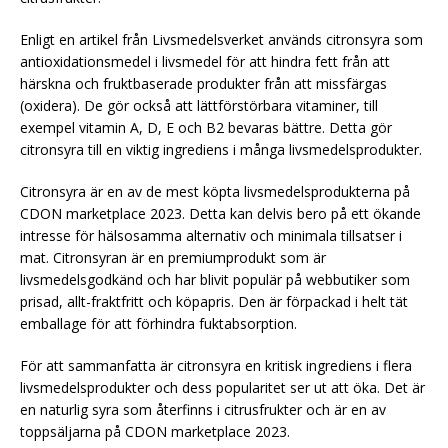
Enligt en artikel från Livsmedelsverket används citronsyra som
antioxidationsmedel i livsmedel för att hindra fett från att
härskna och fruktbaserade produkter från att missfärgas
(oxidera). De gör också att lättförstörbara vitaminer, till
exempel vitamin A, D, E och B2 bevaras bättre. Detta gör
citronsyra till en viktig ingrediens i många livsmedelsprodukter.
Citronsyra är en av de mest köpta livsmedelsprodukterna på
CDON marketplace 2023. Detta kan delvis bero på ett ökande
intresse för hälsosamma alternativ och minimala tillsatser i
mat. Citronsyran är en premiumprodukt som är
livsmedelsgodkänd och har blivit populär på webbutiker som
prisad, allt-fraktfritt och köpapris. Den är förpackad i helt tät
emballage för att förhindra fuktabsorption.
För att sammanfatta är citronsyra en kritisk ingrediens i flera
livsmedelsprodukter och dess popularitet ser ut att öka. Det är
en naturlig syra som återfinns i citrusfrukter och är en av
toppsäljarna på CDON marketplace 2023.