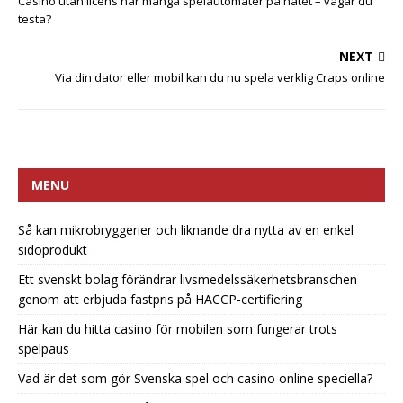
Casino utan licens har många spelautomater på nätet – vågar du
testa?
NEXT
Via din dator eller mobil kan du nu spela verklig Craps online
MENU
Så kan mikrobryggerier och liknande dra nytta av en enkel
sidoprodukt
Ett svenskt bolag förändrar livsmedelssäkerhetsbranschen
genom att erbjuda fastpris på HACCP-certifiering
Här kan du hitta casino för mobilen som fungerar trots
spelpaus
Vad är det som gör Svenska spel och casino online speciella?