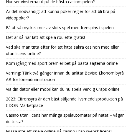
Hur ser vinsterna ut på de bästa casinospelen?
Är det nödvändigt att kunna poker regler för att bli bra på
videopoker?
Få ut så mycket mer av slots spel med freespins i spelen!
Det är så här lätt att spela roulette gratis!
Vad ska man titta efter för att hitta säkra casinon med eller
utan licens online?
Kom igång med sport premier bet på bästa sajterna online
Varning: Tänk två gånger innan du anlitar Beviso Ekonomibyrå
AB för löneadministration
Via din dator eller mobil kan du nu spela verklig Craps online
2023: Citronsyra är den bäst säljande livsmedelsprodukten på
CDON Marketplace
Casino utan licens har många spelautomater på nätet – vågar
du testa?
Missa inte att spela online på casino utan svensk licens!