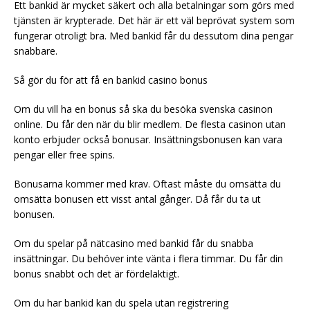
Ett bankid är mycket säkert och alla betalningar som görs med
tjänsten är krypterade. Det här är ett väl beprövat system som
fungerar otroligt bra. Med bankid får du dessutom dina pengar
snabbare.
Så gör du för att få en bankid casino bonus
Om du vill ha en bonus så ska du besöka svenska casinon
online. Du får den när du blir medlem. De flesta casinon utan
konto erbjuder också bonusar. Insättningsbonusen kan vara
pengar eller free spins.
Bonusarna kommer med krav. Oftast måste du omsätta du
omsätta bonusen ett visst antal gånger. Då får du ta ut
bonusen.
Om du spelar på nätcasino med bankid får du snabba
insättningar. Du behöver inte vänta i flera timmar. Du får din
bonus snabbt och det är fördelaktigt.
Om du har bankid kan du spela utan registrering