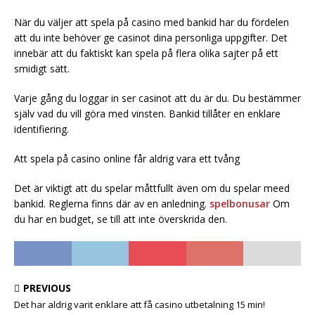
När du väljer att spela på casino med bankid har du fördelen
att du inte behöver ge casinot dina personliga uppgifter. Det
innebär att du faktiskt kan spela på flera olika sajter på ett
smidigt sätt.
Varje gång du loggar in ser casinot att du är du. Du bestämmer
själv vad du vill göra med vinsten. Bankid tillåter en enklare
identifiering.
Att spela på casino online får aldrig vara ett tvång
Det är viktigt att du spelar måttfullt även om du spelar meed
bankid. Reglerna finns där av en anledning.
spelbonusar
Om
du har en budget, se till att inte överskrida den.
PREVIOUS
Det har aldrig varit enklare att få casino utbetalning 15 min!