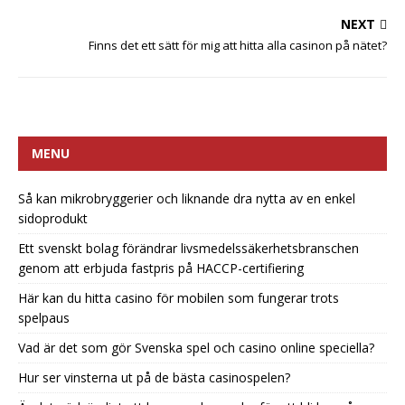
NEXT
Finns det ett sätt för mig att hitta alla casinon på nätet?
MENU
Så kan mikrobryggerier och liknande dra nytta av en enkel
sidoprodukt
Ett svenskt bolag förändrar livsmedelssäkerhetsbranschen
genom att erbjuda fastpris på HACCP-certifiering
Här kan du hitta casino för mobilen som fungerar trots
spelpaus
Vad är det som gör Svenska spel och casino online speciella?
Hur ser vinsterna ut på de bästa casinospelen?