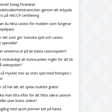
venskt bolag förändrar
edelssäkerhetsbranschen genom att erbjuda
ris på HACCP-certifiering
an du hitta casino för mobilen som fungerar
 spelpaus
r det som gör Svenska spel och casino
e speciella?
er vinsterna ut på de bästa casinospelen?
t nödvändigt att kunna poker regler för att bli
å videopoker?
 så mycket mer av slots spel med freespins i
n!
r så här lätt att spela roulette gratis!
ka man titta efter för att hitta säkra casinon
ller utan licens online?
gång med sport premier bet på bästa