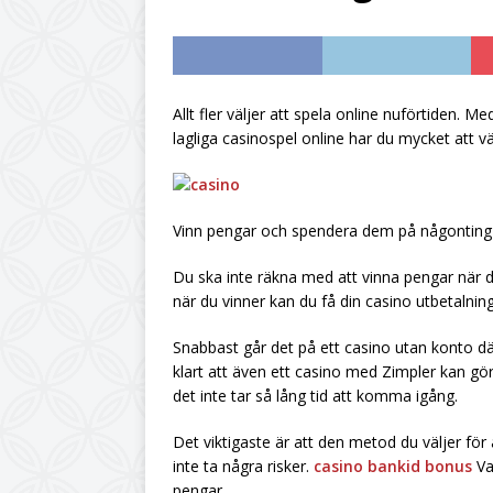
[ May 9, 2024 ]
Vad 
UNCATEGORIZED
[ May 8, 2024 ]
Hur 
Allt fler väljer att spela online nuförtiden. M
lagliga casinospel online har du mycket att v
Vinn pengar och spendera dem på någonting 
Du ska inte räkna med att vinna pengar när d
när du vinner kan du få din casino utbetalnin
Snabbast går det på ett casino utan konto dä
klart att även ett casino med Zimpler kan gör
det inte tar så lång tid att komma igång.
Det viktigaste är att den metod du väljer för a
inte ta några risker.
casino bankid bonus
Var
pengar.