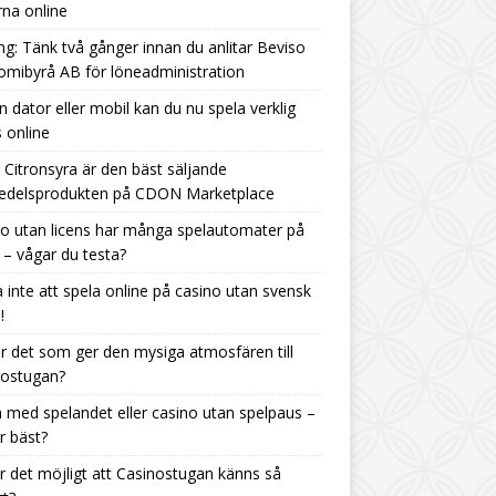
rna online
ng: Tänk två gånger innan du anlitar Beviso
mibyrå AB för löneadministration
in dator eller mobil kan du nu spela verklig
 online
 Citronsyra är den bäst säljande
medelsprodukten på CDON Marketplace
o utan licens har många spelautomater på
 – vågar du testa?
 inte att spela online på casino utan svensk
!
r det som ger den mysiga atmosfären till
nostugan?
 med spelandet eller casino utan spelpaus –
r bäst?
r det möjligt att Casinostugan känns så