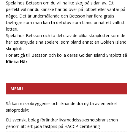
Spela hos Betsson om du vill ha lite skoj på sidan av. Ett
perfekt val när du kanske har tid över på jobbet eller väntar på
något. Det är underhållande och Betsson har flera gratis
tävlingar som man kan ta del utav som bland annat ett valfritt
lotteri.
Spela hos Betsson och ta del utav de olika skraplotter som de
har att erbjuda sina spelare, som bland annat en Golden Island
skraplott.
För att gå till Betsson och kolla deras Golden Island Sraplott så
Klicka Här.
MENU
Så kan mikrobryggerier och liknande dra nytta av en enkel
sidoprodukt
Ett svenskt bolag förändrar livsmedelssäkerhetsbranschen
genom att erbjuda fastpris på HACCP-certifiering