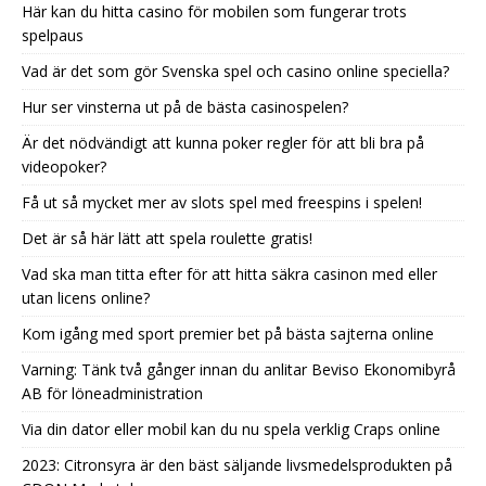
Här kan du hitta casino för mobilen som fungerar trots
spelpaus
Vad är det som gör Svenska spel och casino online speciella?
Hur ser vinsterna ut på de bästa casinospelen?
Är det nödvändigt att kunna poker regler för att bli bra på
videopoker?
Få ut så mycket mer av slots spel med freespins i spelen!
Det är så här lätt att spela roulette gratis!
Vad ska man titta efter för att hitta säkra casinon med eller
utan licens online?
Kom igång med sport premier bet på bästa sajterna online
Varning: Tänk två gånger innan du anlitar Beviso Ekonomibyrå
AB för löneadministration
Via din dator eller mobil kan du nu spela verklig Craps online
2023: Citronsyra är den bäst säljande livsmedelsprodukten på