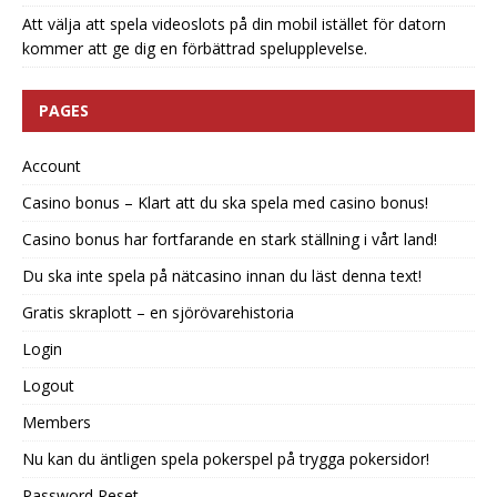
Att välja att spela videoslots på din mobil istället för datorn
kommer att ge dig en förbättrad spelupplevelse.
PAGES
Account
Casino bonus – Klart att du ska spela med casino bonus!
Casino bonus har fortfarande en stark ställning i vårt land!
Du ska inte spela på nätcasino innan du läst denna text!
Gratis skraplott – en sjörövarehistoria
Login
Logout
Members
Nu kan du äntligen spela pokerspel på trygga pokersidor!
Password Reset