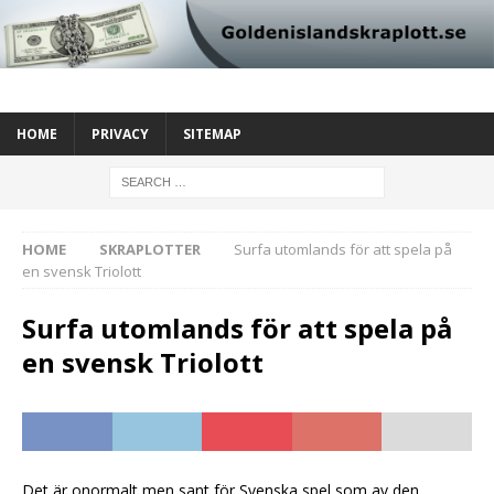
HOME
PRIVACY
SITEMAP
HOME
SKRAPLOTTER
Surfa utomlands för att spela på
en svensk Triolott
Surfa utomlands för att spela på
en svensk Triolott
Det är onormalt men sant för Svenska spel som av den