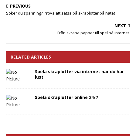
PREVIOUS
Söker du spänning? Prova att satsa på skraplotter på nätet
NEXT
Från skrapa papper till spel på internet.
RELATED ARTICLES
Spela skraplotter via internet när du har
lust
Spela skraplotter online 24/7