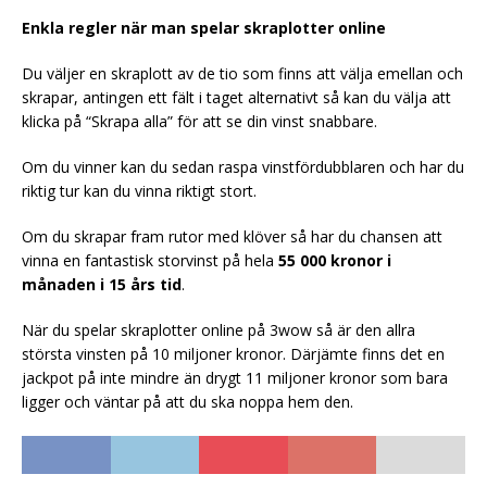
Enkla regler när man spelar skraplotter online
Du väljer en skraplott av de tio som finns att välja emellan och
skrapar, antingen ett fält i taget alternativt så kan du välja att
klicka på “Skrapa alla” för att se din vinst snabbare.
Om du vinner kan du sedan raspa vinstfördubblaren och har du
riktig tur kan du vinna riktigt stort.
Om du skrapar fram rutor med klöver så har du chansen att
vinna en fantastisk storvinst på hela
55 000 kronor i
månaden i 15 års tid
.
När du spelar skraplotter online på 3wow så är den allra
största vinsten på 10 miljoner kronor. Därjämte finns det en
jackpot på inte mindre än drygt 11 miljoner kronor som bara
ligger och väntar på att du ska noppa hem den.