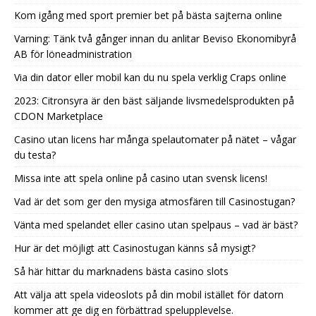
Kom igång med sport premier bet på bästa sajterna online
Varning: Tänk två gånger innan du anlitar Beviso Ekonomibyrå
AB för löneadministration
Via din dator eller mobil kan du nu spela verklig Craps online
2023: Citronsyra är den bäst säljande livsmedelsprodukten på
CDON Marketplace
Casino utan licens har många spelautomater på nätet – vågar
du testa?
Missa inte att spela online på casino utan svensk licens!
Vad är det som ger den mysiga atmosfären till Casinostugan?
Vänta med spelandet eller casino utan spelpaus – vad är bäst?
Hur är det möjligt att Casinostugan känns så mysigt?
Så här hittar du marknadens bästa casino slots
Att välja att spela videoslots på din mobil istället för datorn
kommer att ge dig en förbättrad spelupplevelse.