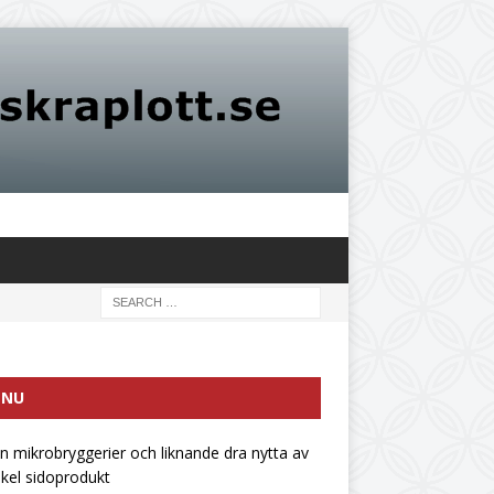
ENU
n mikrobryggerier och liknande dra nytta av
kel sidoprodukt