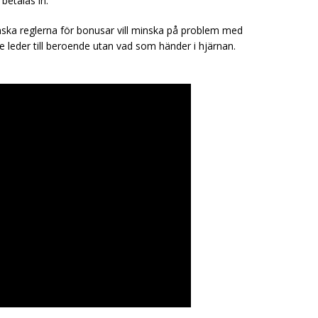
 betalas in.
nska reglerna för bonusar vill minska på problem med
e leder till beroende utan vad som händer i hjärnan.