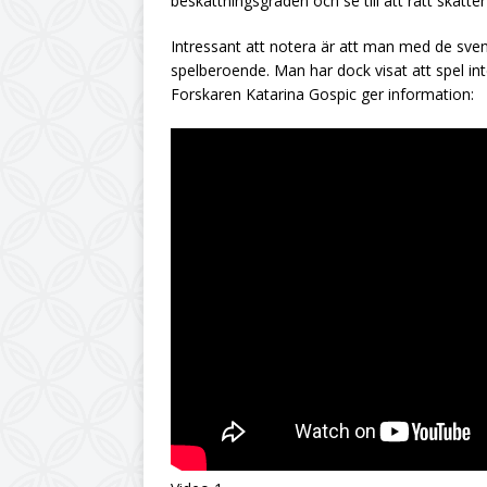
beskattningsgraden och se till att rätt skatter
Intressant att notera är att man med de sve
spelberoende. Man har dock visat att spel int
Forskaren Katarina Gospic ger information: