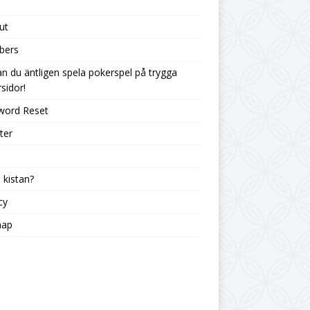
n
ut
bers
n du äntligen spela pokerspel på trygga
sidor!
word Reset
ter
i kistan?
cy
map