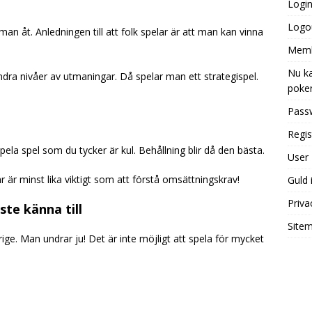
Logi
Logo
man åt. Anledningen till att folk spelar är att man kan vinna
Mem
Nu ka
dra nivåer av utmaningar. Då spelar man ett strategispel.
poker
Pass
Regis
Spela spel som du tycker är kul. Behållning blir då den bästa.
User
är är minst lika viktigt som att förstå omsättningskrav!
Guld 
Priva
te känna till
Site
erige. Man undrar ju! Det är inte möjligt att spela för mycket