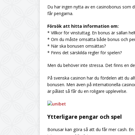
Du har ingen nytta av en casinobonus som du 
får pengarna.
Försök att hitta information om:
* Villkor för vinstuttag. En bonus är sällan h
* Om du måste omsätta både bonus och peng
* När ska bonusen omsättas?
* Finns det särskilda regler för spelen?
Men du behöver inte stressa. Det finns en del 
På svenska casinon har du fördelen att du al
bonusen. Men även på internationella casino
är påläst så får du en roligare upplevelse.
Ytterligare pengar och spel
Bonusar kan göra så att du får mer cash. En 