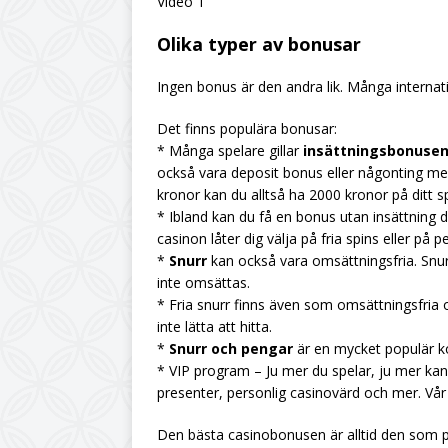
Video 1
Olika typer av bonusar
Ingen bonus är den andra lik. Många internati
Det finns populära bonusar:
* Många spelare gillar
insättningsbonuse
också vara deposit bonus eller någonting med
kronor kan du alltså ha 2000 kronor på ditt sp
* Ibland kan du få en bonus utan insättning d
casinon låter dig välja på fria spins eller på p
*
Snurr
kan också vara omsättningsfria. Snur
inte omsättas.
* Fria snurr finns även som omsättningsfri
inte lätta att hitta.
*
Snurr och pengar
är en mycket populär k
* VIP program – Ju mer du spelar, ju mer kan
presenter, personlig casinovärd och mer. Vår 
Den bästa casinobonusen är alltid den som p