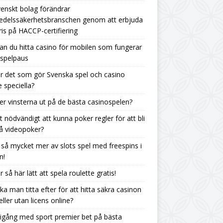
venskt bolag förändrar
edelssäkerhetsbranschen genom att erbjuda
ris på HACCP-certifiering
an du hitta casino för mobilen som fungerar
 spelpaus
r det som gör Svenska spel och casino
e speciella?
er vinsterna ut på de bästa casinospelen?
t nödvändigt att kunna poker regler för att bli
å videopoker?
 så mycket mer av slots spel med freespins i
n!
r så här lätt att spela roulette gratis!
ka man titta efter för att hitta säkra casinon
ller utan licens online?
gång med sport premier bet på bästa