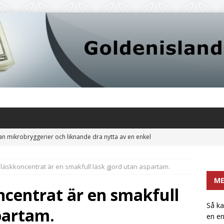
an mikrobryggerier och liknande dra nytta av en enkel
TEGORIZED
läskkoncentrat är en smakfull läsk gjord utan aspartam.
]
Ett svenskt bolag förändrar livsmedelssäkerhetsbranschen
M
astpris på HACCP-certifiering
AMAZON SVERIGE
centrat är en smakfull
kan du hitta casino för mobilen som fungerar trots spelpaus
Så ka
partam.
en en