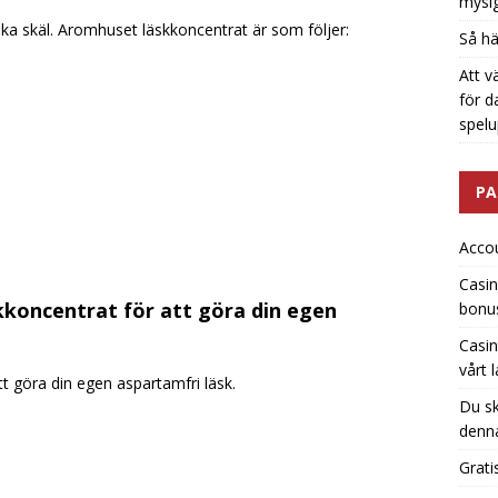
mysig
ka skäl. Aromhuset läskkoncentrat är som följer:
Så hä
Att v
för d
spelu
PA
Acco
Casin
koncentrat för att göra din egen
bonu
Casin
vårt 
t göra din egen aspartamfri läsk.
Du sk
denna
Grati