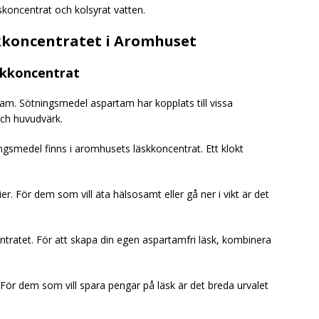
äskoncentrat och kolsyrat vatten.
kkoncentratet i Aromhuset
skkoncentrat
tam. Sötningsmedel aspartam har kopplats till vissa
och huvudvärk.
gsmedel finns i aromhusets läskkoncentrat. Ett klokt
r. För dem som vill äta hälsosamt eller gå ner i vikt är det
tratet. För att skapa din egen aspartamfri läsk, kombinera
 För dem som vill spara pengar på läsk är det breda urvalet