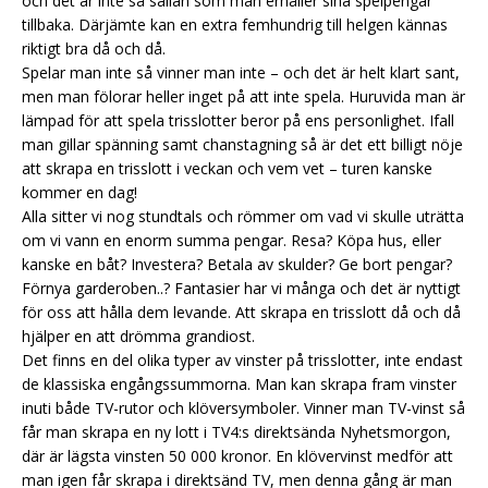
och det är inte så sällan som man erhåller sina spelpengar
tillbaka. Därjämte kan en extra femhundrig till helgen kännas
riktigt bra då och då.
Spelar man inte så vinner man inte – och det är helt klart sant,
men man fölorar heller inget på att inte spela. Huruvida man är
lämpad för att spela trisslotter beror på ens personlighet. Ifall
man gillar spänning samt chanstagning så är det ett billigt nöje
att skrapa en trisslott i veckan och vem vet – turen kanske
kommer en dag!
Alla sitter vi nog stundtals och römmer om vad vi skulle uträtta
om vi vann en enorm summa pengar. Resa? Köpa hus, eller
kanske en båt? Investera? Betala av skulder? Ge bort pengar?
Förnya garderoben..? Fantasier har vi många och det är nyttigt
för oss att hålla dem levande. Att skrapa en trisslott då och då
hjälper en att drömma grandiost.
Det finns en del olika typer av vinster på trisslotter, inte endast
de klassiska engångssummorna. Man kan skrapa fram vinster
inuti både TV-rutor och klöversymboler. Vinner man TV-vinst så
får man skrapa en ny lott i TV4:s direktsända Nyhetsmorgon,
där är lägsta vinsten 50 000 kronor. En klövervinst medför att
man igen får skrapa i direktsänd TV, men denna gång är man