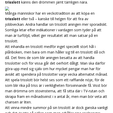
trisslott
känns den drömmen jämt tämligen nära.
Många människor har en veckotradition av att köpa en
trisslott
eller två – kanske till helgen för att fira av
jobbveckan. Andra handlar sin trisslott aningen mer sporadiskt.
Somliga letar efter indikationer i vardagen som tyder på att
man är turföljd, vilket ger resultatet att man satsar på en
trisslott.
Att inhandla en trisslott medför inget speciellt stort hål i
plånboken, men bara om man håller sig till en trisslott då och
då. Det finns de som blir aningen besatta av att handla
trisslotter och för vissa går det oerhört dåligt. Man ska därför
göra upp med sig själv om hur mycket pengar man har för
avsikt att spendera på trisslotter varje vecka alternativt månad.
Att spela trisslott bör helst ses som ett rafflande nöje, för de
som blir rika på triss är i verkligheten försvinnande få. Visst bör
man drömma om stovinsterna, att få sitta där i TV-rutan och
skrapa fram en månadsvinst i x antal år, men man bör veta att
chansen är liten.
Att vinna mindre summor på sin trisslott är dock ganska vanligt