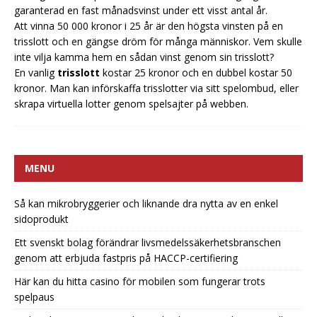
garanterad en fast månadsvinst under ett visst antal år.
Att vinna 50 000 kronor i 25 år är den högsta vinsten på en
trisslott och en gängse dröm för många människor. Vem skulle
inte vilja kamma hem en sådan vinst genom sin trisslott?
En vanlig
trisslott
kostar 25 kronor och en dubbel kostar 50
kronor. Man kan införskaffa trisslotter via sitt spelombud, eller
skrapa virtuella lotter genom spelsajter på webben.
MENU
Så kan mikrobryggerier och liknande dra nytta av en enkel
sidoprodukt
Ett svenskt bolag förändrar livsmedelssäkerhetsbranschen
genom att erbjuda fastpris på HACCP-certifiering
Här kan du hitta casino för mobilen som fungerar trots
spelpaus