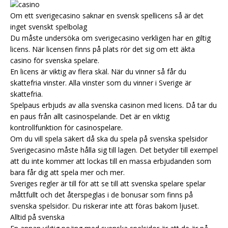
Om ett sverigecasino saknar en svensk spellicens så är det
inget svenskt spelbolag
Du måste undersöka om sverigecasino verkligen har en giltig
licens. När licensen finns på plats rör det sig om ett äkta
casino för svenska spelare.
En licens är viktig av flera skäl. När du vinner så får du
skattefria vinster. Alla vinster som du vinner i Sverige är
skattefria.
Spelpaus erbjuds av alla svenska casinon med licens. Då tar du
en paus från allt casinospelande. Det är en viktig
kontrollfunktion för casinospelare.
Om du vill spela säkert då ska du spela på svenska spelsidor
Sverigecasino måste hålla sig till lagen. Det betyder till exempel
att du inte kommer att lockas till en massa erbjudanden som
bara får dig att spela mer och mer.
Sveriges regler är till för att se till att svenska spelare spelar
måttfullt och det återspeglas i de bonusar som finns på
svenska spelsidor. Du riskerar inte att föras bakom ljuset.
Alltid på svenska