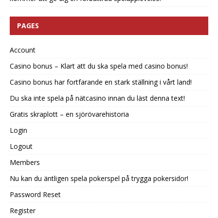
PAGES
Account
Casino bonus – Klart att du ska spela med casino bonus!
Casino bonus har fortfarande en stark ställning i vårt land!
Du ska inte spela på nätcasino innan du läst denna text!
Gratis skraplott – en sjörövarehistoria
Login
Logout
Members
Nu kan du äntligen spela pokerspel på trygga pokersidor!
Password Reset
Register