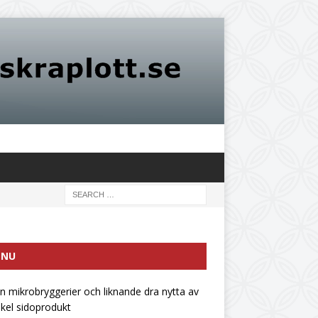
ENU
n mikrobryggerier och liknande dra nytta av
kel sidoprodukt