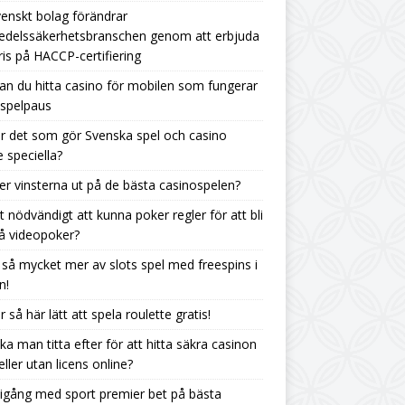
venskt bolag förändrar
edelssäkerhetsbranschen genom att erbjuda
ris på HACCP-certifiering
an du hitta casino för mobilen som fungerar
 spelpaus
r det som gör Svenska spel och casino
e speciella?
er vinsterna ut på de bästa casinospelen?
t nödvändigt att kunna poker regler för att bli
å videopoker?
 så mycket mer av slots spel med freespins i
n!
r så här lätt att spela roulette gratis!
ka man titta efter för att hitta säkra casinon
ller utan licens online?
gång med sport premier bet på bästa