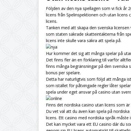
Följden av den nya spellagen som vi fick år 20
[ May 9, 2024 ]
Vad 
licens från Spelinspektionen och utan licens
UNCATEGORIZED
licens.
Tanken med att skapa den svenska licensen v
[ May 8, 2024 ]
Hur 
som staten säkrade skatteintäkterna från spe
licens inte skulle vara säkra att spela på.
Hur kommer det sig att många spelar på utan
Det finns fler än en förklaring till varför alltf
finns många begränsningar på den svenska spe
bonus per spelare.
Detta har naturligtvis som följd att många ist
som istället för påtvingade regler låter spela
spela under eget ansvar på casino utan svensk 
Finns det nordiska casino utan licens som är
Du vet väl att du även kan spela på nordiska 
licens. Ett casino med nordiska språk måste 
Det kan mycket vara ett EU casino dár du som
genom sin EU-licens automatiskt till skattefri