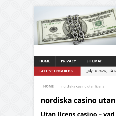
HOME
PRIVACY
SITEMAP
[ July 18, 2026 ]
Så k
LATTEST FROM BLOG
sidoprodukt
UNCA
HOME
nordiska casino utan licens
[ November 3, 2025 
genom att erbjuda f
nordiska casino utan 
[ June 1, 2024 ]
Här 
Utan licens casino – vad d
UNCATEGORIZED