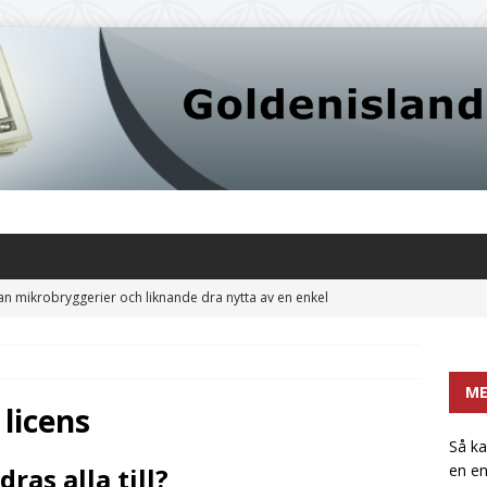
an mikrobryggerier och liknande dra nytta av en enkel
TEGORIZED
]
Ett svenskt bolag förändrar livsmedelssäkerhetsbranschen
M
astpris på HACCP-certifiering
AMAZON SVERIGE
licens
kan du hitta casino för mobilen som fungerar trots spelpaus
Så ka
en en
ras alla till?