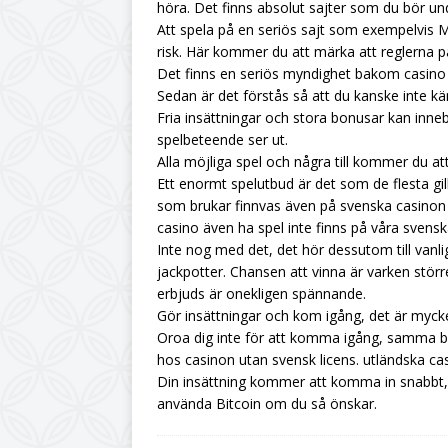
höra. Det finns absolut sajter som du bör und
Att spela på en seriös sajt som exempelvis 
risk. Här kommer du att märka att reglerna 
Det finns en seriös myndighet bakom casino och
Sedan är det förstås så att du kanske inte kä
Fria insättningar och stora bonusar kan innebär
spelbeteende ser ut.
Alla möjliga spel och några till kommer du at
Ett enormt spelutbud är det som de flesta gil
som brukar finnvas även på svenska casinon 
casino även ha spel inte finns på våra svensk
Inte nog med det, det hör dessutom till vanl
jackpotter. Chansen att vinna är varken stör
erbjuds är onekligen spännande.
Gör insättningar och kom igång, det är myck
Oroa dig inte för att komma igång, samma be
hos casinon utan svensk licens.
utländska ca
Din insättning kommer att komma in snabbt, o
använda Bitcoin om du så önskar.