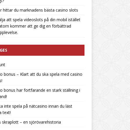
t?
r hittar du marknadens bästa casino slots
älja att spela videoslots på din mobil istället
atorn kommer att ge dig en förbättrad
pplevelse.
GES
unt
o bonus – Klart att du ska spela med casino
s!
o bonus har fortfarande en stark ställning i
land!
a inte spela på nätcasino innan du läst
 text!
s skraplott – en sjörövarehistoria