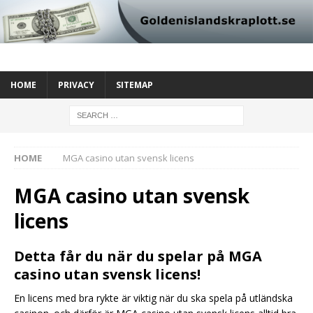
HOME
PRIVACY
SITEMAP
HOME
MGA casino utan svensk licens
MGA casino utan svensk
licens
Detta får du när du spelar på MGA
casino utan svensk licens!
En licens med bra rykte är viktig när du ska spela på utländska