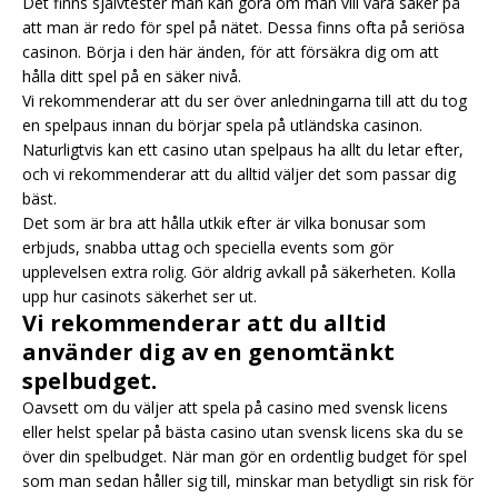
Det finns självtester man kan göra om man vill vara säker på
att man är redo för spel på nätet. Dessa finns ofta på seriösa
casinon. Börja i den här änden, för att försäkra dig om att
hålla ditt spel på en säker nivå.
Vi rekommenderar att du ser över anledningarna till att du tog
en spelpaus innan du börjar spela på utländska casinon.
Naturligtvis kan ett casino utan spelpaus ha allt du letar efter,
och vi rekommenderar att du alltid väljer det som passar dig
bäst.
Det som är bra att hålla utkik efter är vilka bonusar som
erbjuds, snabba uttag och speciella events som gör
upplevelsen extra rolig. Gör aldrig avkall på säkerheten. Kolla
upp hur casinots säkerhet ser ut.
Vi rekommenderar att du alltid
använder dig av en genomtänkt
spelbudget.
Oavsett om du väljer att spela på casino med svensk licens
eller helst spelar på bästa casino utan svensk licens ska du se
över din spelbudget. När man gör en ordentlig budget för spel
som man sedan håller sig till, minskar man betydligt sin risk för