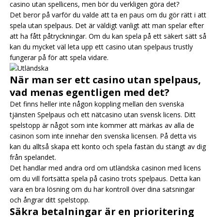
casino utan spellicens, men bör du verkligen göra det?
Det beror på varför du valde att ta en paus om du gör rätt i att
spela utan spelpaus. Det är väldigt vanligt att man spelar efter
att ha fått påtryckningar. Om du kan spela på ett säkert sätt så
kan du mycket väl leta upp ett casino utan spelpaus trustly
fungerar på för att spela vidare.
När man ser ett casino utan spelpaus,
vad menas egentligen med det?
Det finns heller inte någon koppling mellan den svenska
tjänsten Spelpaus och ett nätcasino utan svensk licens. Ditt
spelstopp är något som inte kommer att märkas av alla de
casinon som inte innehar den svenska licensen. På detta vis
kan du alltså skapa ett konto och spela fastän du stängt av dig
från spelandet.
Det handlar med andra ord om utländska casinon med licens
om du vill fortsätta spela på casino trots spelpaus. Detta kan
vara en bra lösning om du har kontroll över dina satsningar
och ångrar ditt spelstopp.
Säkra betalningar är en prioritering