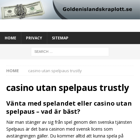
HOME
PRIVACY
SITEMAP
HOME
casino utan spelpaus trustly
casino utan spelpaus trustly
Vänta med spelandet eller casino utan
spelpaus – vad är bäst?
När man stänger av sig från spel genom den svenska tjänsten
Spelpaus är det bara casinon med svensk licens som
avstängningen gäller. Du kommer alltid att kunna spela på