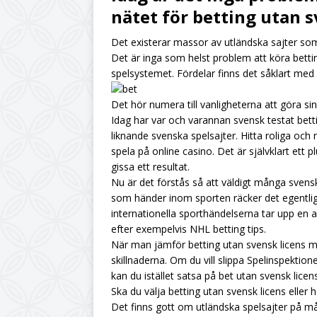
nätet för betting utan s
[ May 9, 2024 ]
Vad 
Det existerar massor av utländska sajter som t
UNCATEGORIZED
Det är inga som helst problem att köra betti
[ May 8, 2024 ]
Hur 
spelsystemet. Fördelar finns det såklart med
Det hör numera till vanligheterna att göra si
Idag har var och varannan svensk testat bett
liknande svenska spelsajter. Hitta roliga och
spela på online casino. Det är självklart ett 
gissa ett resultat.
Nu är det förstås så att väldigt många svens
som händer inom sporten räcker det egentlig
internationella sporthändelserna tar upp en 
efter exempelvis NHL betting tips.
När man jämför betting utan svensk licens
skillnaderna. Om du vill slippa Spelinspektio
kan du istället satsa på bet utan svensk licens
Ska du välja betting utan svensk licens eller 
Det finns gott om utländska spelsajter på må