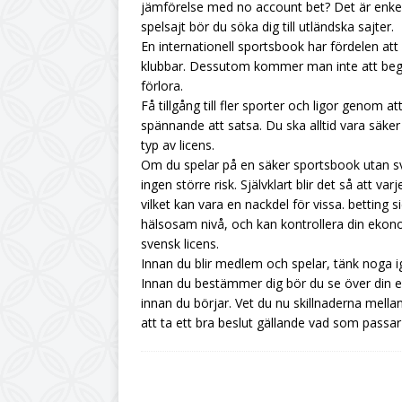
jämförelse med no account bet? Det är enkel
spelsajt bör du söka dig till utländska sajter.
En internationell sportsbook har fördelen a
klubbar. Dessutom kommer man inte att begrä
förlora.
Få tillgång till fler sporter och ligor genom at
spännande att satsa. Du ska alltid vara säker 
typ av licens.
Om du spelar på en säker sportsbook utan sv
ingen större risk. Självklart blir det så att v
vilket kan vara en nackdel för vissa.
betting s
hälsosam nivå, och kan kontrollera din ekono
svensk licens.
Innan du blir medlem och spelar, tänk noga ige
Innan du bestämmer dig bör du se över din e
innan du börjar. Vet du nu skillnaderna mella
att ta ett bra beslut gällande vad som passar