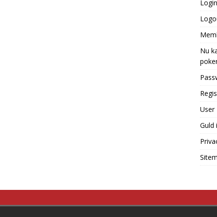
Logi
Logo
Mem
Nu ka
poker
Pass
Regis
User
Guld 
Priva
Site