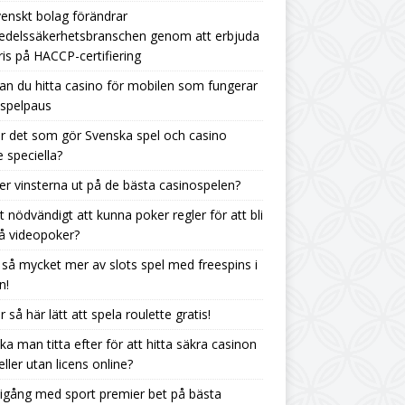
venskt bolag förändrar
edelssäkerhetsbranschen genom att erbjuda
ris på HACCP-certifiering
an du hitta casino för mobilen som fungerar
 spelpaus
r det som gör Svenska spel och casino
e speciella?
er vinsterna ut på de bästa casinospelen?
t nödvändigt att kunna poker regler för att bli
å videopoker?
 så mycket mer av slots spel med freespins i
n!
r så här lätt att spela roulette gratis!
ka man titta efter för att hitta säkra casinon
ller utan licens online?
gång med sport premier bet på bästa