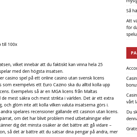
mysig
Så hä
Att v
för d
spelu
till 100x
PA
sen, vilket innebär att du faktiskt kan vinna hela 25
Acco
 spelar med den högsta insatsen.
r casino spel på ett online casino utan svensk licens
Casin
s som exempelvis ett Euro Cazino ska du alltid kolla upp
bonu
icens. Exempelvis så är en MGA licens från Maltas
Casin
 de mest säkra och mest strikta i världen. Det är ett extra
vårt 
, och glöm inte att kolla vilken valuta insatserna görs i.
andra spelares recensioner gällande ett casinon utan licens.
Du sk
ärrat, om det har blivit problem med utbetalningar eller
denna
känner dig det minsta osäker är det bättre att gå vidare –
Grati
non, så det är bättre att du satsar dina pengar på andra, mer