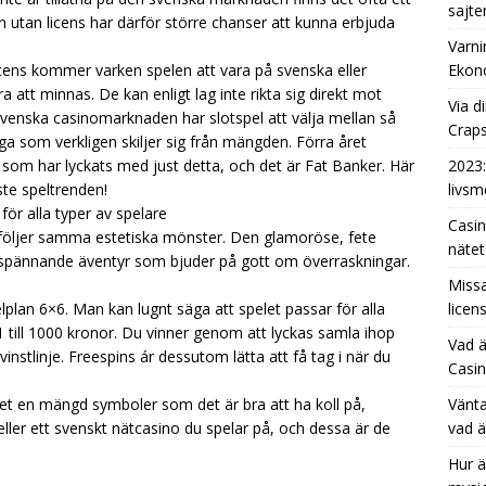
sajte
n utan licens har därför större chanser att kunna erbjuda
Varni
icens kommer varken spelen att vara på svenska eller
Ekono
a att minnas. De kan enligt lag inte rikta sig direkt mot
Via d
svenska casinomarknaden har slotspel att välja mellan så
Craps
ga som verkligen skiljer sig från mängden. Förra året
l som har lyckats med just detta, och det är Fat Banker. Här
2023:
ste speltrenden!
livs
ör alla typer av spelare
Casin
ch följer samma estetiska mönster. Den glamoröse, fete
nätet
pännande äventyr som bjuder på gott om överraskningar.
Missa
lplan 6×6. Man kan lugnt säga att spelet passar för alla
licens
1 till 1000 kronor. Du vinner genom att lyckas samla ihop
Vad ä
nstlinje. Freespins ár dessutom lätta att få tag i när du
Casi
et en mängd symboler som det är bra att ha koll på,
Vänta
ller ett svenskt nätcasino du spelar på, och dessa är de
vad ä
Hur ä