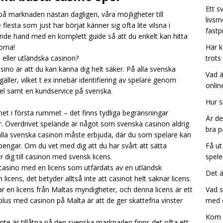
Ett s
å marknaden nästan dagligen, våra möjligheter till
är det som gör Svenska spel och casino online speciella?
livsm
e flesta som just har börjat känner sig ofta lite vilsna i
fastp
pande hand med en komplett guide så att du enkelt kan hitta
orna!
Här k
ser vinsterna ut på de bästa casinospelen?
UNCATEGORIZED
eller utländska casinon?
trots
sino är att du kan känna dig helt säker. På alla svenska
Vad ä
ller, vilket t ex innebär identifiering av spelare genom
onlin
pel samt en kundservice på svenska.
Hur s
het i första rummet – det finns tydliga begränsningar
Är de
er. Överdrivet spelande är något som svenska casinon aldrig
bra p
alla svenska casinon måste erbjuda, där du som spelare kan
m pengar. Om du vet med dig att du har svårt att sätta
Få ut
 dig till casinon med svensk licens.
spele
t casino med en licens som utfärdats av en utländsk
Det ä
cens, det betyder alltså inte att casinot helt saknar licens.
 en licens från Maltas myndigheter, och denna licens är ett
Vad s
 plus med casinon på Malta är att de ger skattefria vinster
med e
Kom i
inte är tillåtna på den svenska marknaden finns det ofta ett