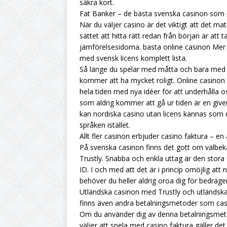
säkra kort.
Fat Banker – de bästa svenska casinon som er
När du väljer casino är det viktigt att det m
sättet att hitta rätt redan från början är att 
jämförelsesidorna.
basta online casinon
Mer 
med svensk licens komplett lista.
Så länge du spelar med måtta och bara med pe
kommer att ha mycket roligt. Online casinon 
hela tiden med nya idéer för att underhålla o
som aldrig kommer att gå ur tiden är en given
kan nordiska casino utan licens kännas som et
språken istället.
Allt fler casinon erbjuder casino faktura – 
På svenska casinon finns det gott om välbek
Trustly. Snabba och enkla uttag är den stora 
ID. I och med att det är i princip omöjlig at
behöver du heller aldrig oroa dig för bedräger
Utländska casinon med Trustly och utländsk
finns även andra betalningsmetoder som casin
Om du använder dig av denna betalningsmeto
väljer att spela med casino faktura gäller det 