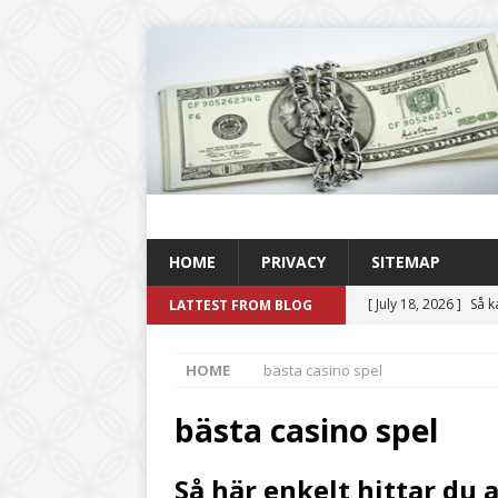
HOME
PRIVACY
SITEMAP
[ July 18, 2026 ]
Så k
LATTEST FROM BLOG
sidoprodukt
UNCA
HOME
bästa casino spel
[ November 3, 2025 
genom att erbjuda f
bästa casino spel
[ June 1, 2024 ]
Här 
Så här enkelt hittar du a
UNCATEGORIZED